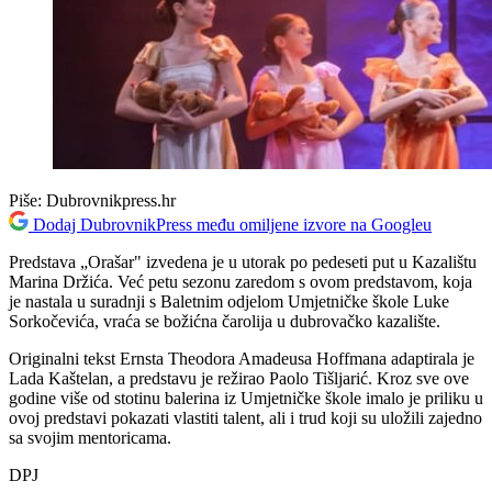
Piše:
Dubrovnikpress.hr
Dodaj DubrovnikPress među omiljene izvore na Googleu
Predstava „Orašar" izvedena je u utorak po pedeseti put u Kazalištu
Marina Držića. Već petu sezonu zaredom s ovom predstavom, koja
je nastala u suradnji s Baletnim odjelom Umjetničke škole Luke
Sorkočevića, vraća se božićna čarolija u dubrovačko kazalište.
Originalni tekst Ernsta Theodora Amadeusa Hoffmana adaptirala je
Lada Kaštelan, a predstavu je režirao Paolo Tišljarić. Kroz sve ove
godine više od stotinu balerina iz Umjetničke škole imalo je priliku u
ovoj predstavi pokazati vlastiti talent, ali i trud koji su uložili zajedno
sa svojim mentoricama.
DPJ