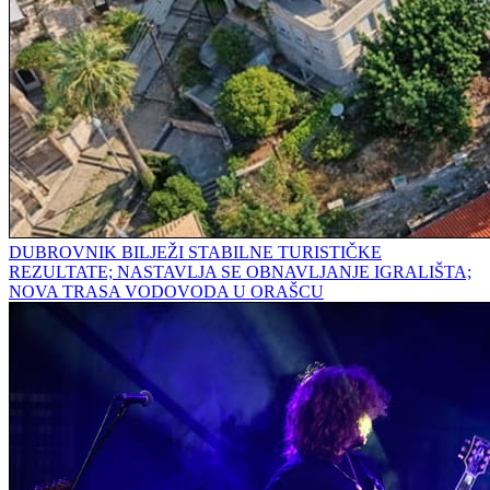
DUBROVNIK BILJEŽI STABILNE TURISTIČKE
REZULTATE; NASTAVLJA SE OBNAVLJANJE IGRALIŠTA;
NOVA TRASA VODOVODA U ORAŠCU