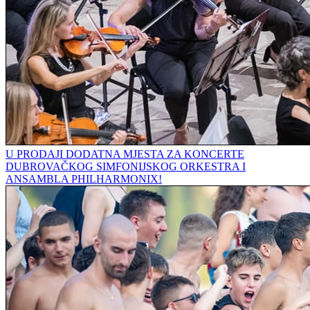
U PRODAJI DODATNA MJESTA ZA KONCERTE
DUBROVAČKOG SIMFONIJSKOG ORKESTRA I
ANSAMBLA PHILHARMONIX!