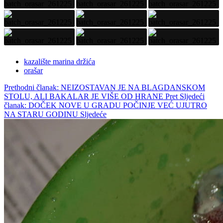
kazalište marina držića
orašar
Prethodni članak: NEIZOSTAVAN JE NA BLAGDANSKOM
STOLU, ALI BAKALAR JE VIŠE OD HRANE
Pret
Sljedeći
članak: DOČEK NOVE U GRADU POČINJE VEĆ UJUTRO
NA STARU GODINU
Sljedeće