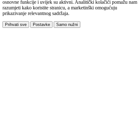
osnovne funkcije i uvijek su aktivni. Analitički kolačići pomažu nam
razumjeti kako koristite stranicu, a marketinški omogućuju
prikazivanje relevantnog sadržaja.
Prihvati sve
Postavke
Samo nužni