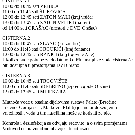
CISTERNA 1
10:00 do 10:45 sati VRBICA
11:00 do 11:45 sati ŠTIKOVICA
12:00 do 12:45 sati ZATON MALI (kraj vrtića)
13:00 do 13:45 sati ZATON VELIKI (na rivi)
od 14:00 sati ORAŠAC (prostorije DVD Orašac)
CISTERNA 2
10:00 do 10:45 sati SLANO (kružni tok)
11:00 do 11:45 sati GRGURIĆI (kraj fontane)
12:00 do 12:45 sati BANIĆI (kraj trgovine Ane)
Ukoliko bude potrebe za dodatnim količinama pitke vode cisterna će
biti dostupna u prostorijama DVD Slano.
CISTERNA 3
10:00 do 10:45 sati TRGOVIŠTE
11:00 do 11:45 sati SREBRENO (ispred zgrade Općine)
12:00 do 12:45 sati MLJEKARA
Mutnoća vode u ostalim dijelovima sustava Palate (Brsečine,
Trsteno, Gornja sela, Majkovi i Elafiti) je unutar dozvoljenih
vrijednosti i voda u tim naseljima može se koristiti za piće.
Kontrola i dezinfekcija se odvijaju redovito, a o svim promjenama
Vodovod će pravodobno obavijestiti potrošače.