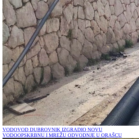
VODOVOD DUBROVNIK IZGRADIO NOVU
VODOOPSKRBNU I MREŽU ODVODNJE U ORAŠCU