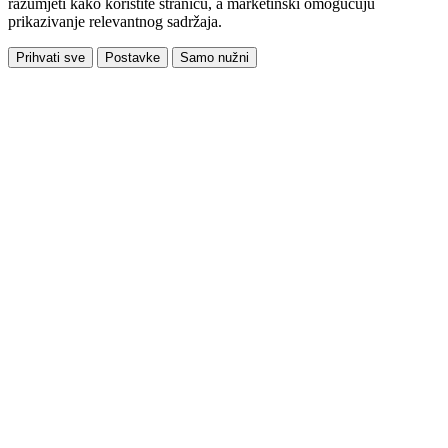
razumjeti kako koristite stranicu, a marketinški omogućuju
prikazivanje relevantnog sadržaja.
Prihvati sve
Postavke
Samo nužni