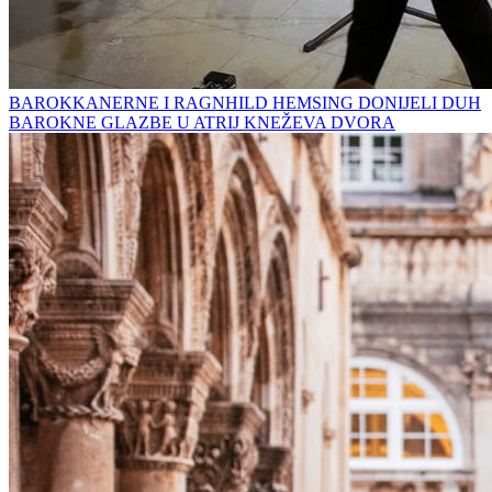
BAROKKANERNE I RAGNHILD HEMSING DONIJELI DUH
BAROKNE GLAZBE U ATRIJ KNEŽEVA DVORA