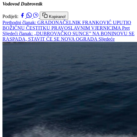
Vodovod Dubrovnik
Podijeli:
Kopirano!
Prethodni članak: GRADONAČELNIK FRANKOVIĆ UPUTIO
BOŽIĆNU ČESTITKU PRAVOSLAVNIM VJERNICIMA
Pret
Sljedeći članak: „DUBROVAČKO SUNCE” NA BONINOVU SE
RASPADA, STAVIT ĆE SE NOVA OGRADA
Sljedeće