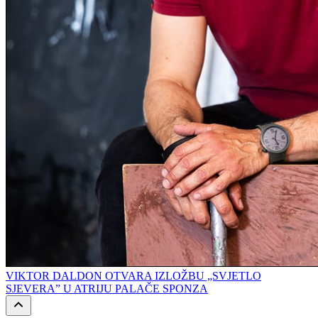
VIKTOR DALDON OTVARA IZLOŽBU „SVJETLO
SJEVERA” U ATRIJU PALAČE SPONZA