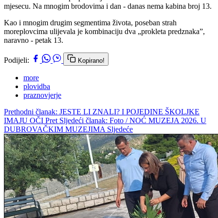
mjesecu. Na mnogim brodovima i dan - danas nema kabina broj 13.
Kao i mnogim drugim segmentima života, poseban strah
moreplovcima ulijevala je kombinaciju dva „prokleta predznaka”,
naravno - petak 13.
Podijeli:
Kopirano!
more
plovidba
praznovjerje
Prethodni članak: JESTE LI ZNALI? I POJEDINE ŠKOLJKE
IMAJU OČI
Pret
Sljedeći članak: Foto / NOĆ MUZEJA 2026. U
DUBROVAČKIM MUZEJIMA
Sljedeće