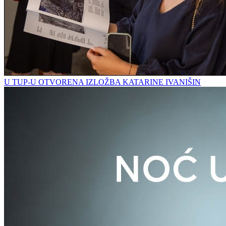
U TUP-U OTVORENA IZLOŽBA KATARINE IVANIŠIN