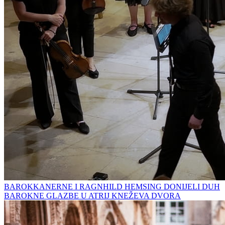
BAROKKANERNE I RAGNHILD HEMSING DONIJELI DUH
BAROKNE GLAZBE U ATRIJ KNEŽEVA DVORA