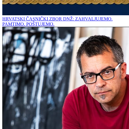
HRVATSKI ČASNIČKI ZBOR DNŽ: ZAHVALJUJEMO.
PAMTIMO. POŠTUJEMO.