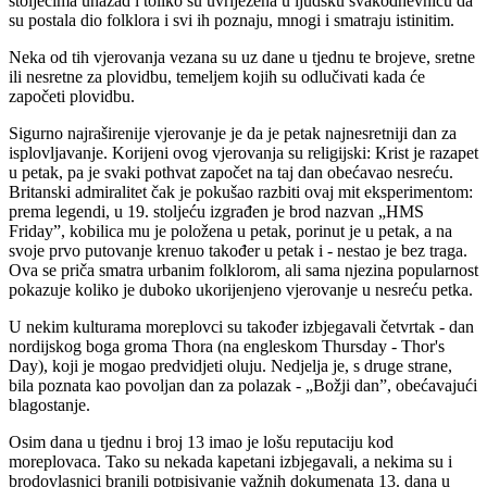
stoljećima unazad i toliko su uvriježena u ljudsku svakodnevnicu da
su postala dio folklora i svi ih poznaju, mnogi i smatraju istinitim.
Neka od tih vjerovanja vezana su uz dane u tjednu te brojeve, sretne
ili nesretne za plovidbu, temeljem kojih su odlučivati kada će
započeti plovidbu.
Sigurno najraširenije vjerovanje je da je petak najnesretniji dan za
isplovljavanje. Korijeni ovog vjerovanja su religijski: Krist je razapet
u petak, pa je svaki pothvat započet na taj dan obećavao nesreću.
Britanski admiralitet čak je pokušao razbiti ovaj mit eksperimentom:
prema legendi, u 19. stoljeću izgrađen je brod nazvan „HMS
Friday”, kobilica mu je položena u petak, porinut je u petak, a na
svoje prvo putovanje krenuo također u petak i - nestao je bez traga.
Ova se priča smatra urbanim folklorom, ali sama njezina popularnost
pokazuje koliko je duboko ukorijenjeno vjerovanje u nesreću petka.
U nekim kulturama moreplovci su također izbjegavali četvrtak - dan
nordijskog boga groma Thora (na engleskom Thursday - Thor's
Day), koji je mogao predvidjeti oluju. Nedjelja je, s druge strane,
bila poznata kao povoljan dan za polazak - „Božji dan”, obećavajući
blagostanje.
Osim dana u tjednu i broj 13 imao je lošu reputaciju kod
moreplovaca. Tako su nekada kapetani izbjegavali, a nekima su i
brodovlasnici branili potpisivanje važnih dokumenata 13. dana u