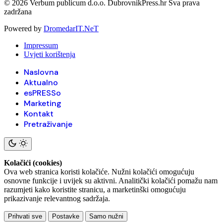
© 2026 Verbum publicum d.o.o. DubrovnikPress.hr Sva prava
zadržana
Powered by
DromedarIT.NeT
Impressum
Uvjeti korištenja
Naslovna
Aktualno
esPRESSo
Marketing
Kontakt
Pretraživanje
Kolačići (cookies)
Ova web stranica koristi kolačiće. Nužni kolačići omogućuju
osnovne funkcije i uvijek su aktivni. Analitički kolačići pomažu nam
razumjeti kako koristite stranicu, a marketinški omogućuju
prikazivanje relevantnog sadržaja.
Prihvati sve
Postavke
Samo nužni