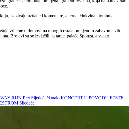
nza igrat će se tombula, omiljena igra Dubrovčana, koja na parčev dan
opce.
ikuju, izazivaju uzdahe i komentare, a terna, činkvina i tombula,
u današnje vrijeme u domovima mnogih ostala omiljenom zabavom svih
ma. Brojevi su se izvlačili na taraci palače Sponza, a svako
UNWAY RUN
Pret
Sljedeći članak: KONCERT U POVODU FESTE
KESTROM
Sljedeće