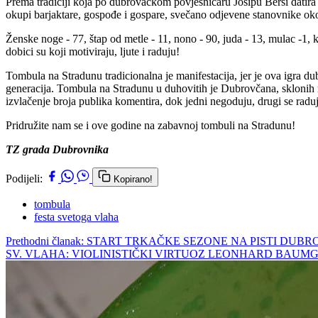
Prema tradiciji koja po dubrovačkom povjesničaru Josipu Bersi datira
okupi barjaktare, gospođe i gospare, svečano odjevene stanovnike okoli
Ženske noge - 77, štap od metle - 11, nono - 90, juda - 13, mulac -1, k
dobici su koji motiviraju, ljute i raduju!
Tombula na Stradunu tradicionalna je manifestacija, jer je ova igra d
generacija. Tombula na Stradunu u duhovitih je Dubrovčana, sklonih ru
izvlačenje broja publika komentira, dok jedni negoduju, drugi se raduju
Pridružite nam se i ove godine na zabavnoj tombuli na Stradunu!
TZ grada Dubrovnika
Podijeli:
Kopirano!
tombula
festa svetoga vlaha
Prethodni članak: START TRKAČKE SEZONE NA PISTI
SV. VLAHA: VIOLINISTIČKI VIRTUOZ LEONHARD BAU