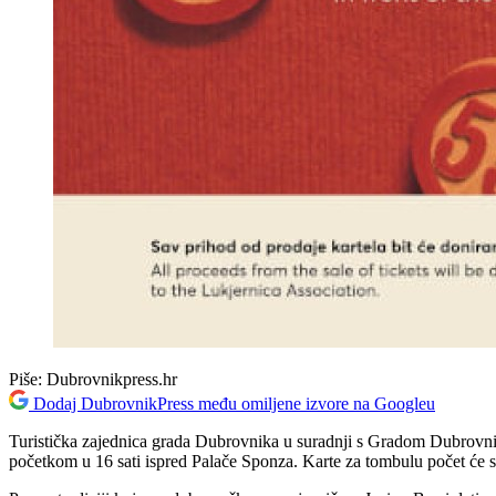
Piše:
Dubrovnikpress.hr
Dodaj DubrovnikPress među omiljene izvore na Googleu
Turistička zajednica grada Dubrovnika u suradnji s Gradom Dubrovniko
početkom u 16 sati ispred Palače Sponza. Karte za tombulu počet će se