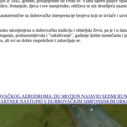
 još iz 1842. godine, poslijepodne na Festu sv. Vlaha ispred palače Spo
ce, festanjule, djecu i sve namjernike, održava se niz desetljeća uzast
arakteristične su dubrovačke interpretacije brojeva koji se izvlače i uzv
uboko ukorijenjena u dubrovačku tradiciju i obiteljski život, pa je i 
ganju, podrazumijevala i "zakidivanje", gađanje ljutim narančama i jaji
, ali svi su dobro raspoloženi i zabavljaju se.
 DUBROVAČKOG AERODROMA: DU MOTION NAJAVIO SEDMI R
MGARTNER NASTUPIO S DUBROVAČKIM SIMFONIJSKIM OR