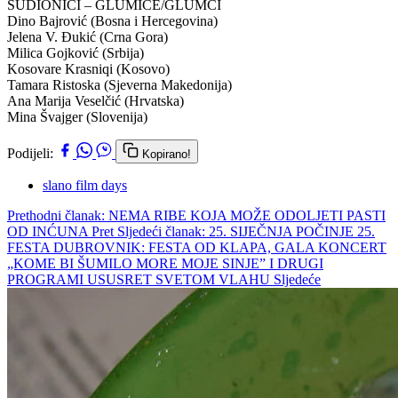
SUDIONICI – GLUMICE/GLUMCI
Dino Bajrović (Bosna i Hercegovina)
Jelena V. Đukić (Crna Gora)
Milica Gojković (Srbija)
Kosovare Krasniqi (Kosovo)
Tamara Ristoska (Sjeverna Makedonija)
Ana Marija Veselčić (Hrvatska)
Mina Švajger (Slovenija)
Podijeli:
Kopirano!
slano film days
Prethodni članak: NEMA RIBE KOJA MOŽE ODOLJETI PASTI
OD INĆUNA
Pret
Sljedeći članak: 25. SIJEČNJA POČINJE 25.
FESTA DUBROVNIK: FESTA OD KLAPA, GALA KONCERT
„KOME BI ŠUMILO MORE MOJE SINJE” I DRUGI
PROGRAMI USUSRET SVETOM VLAHU
Sljedeće