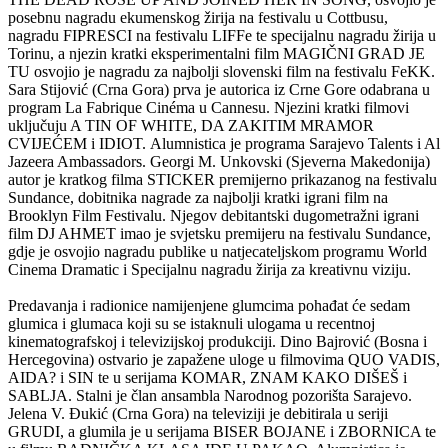
posebnu nagradu ekumenskog žirija na festivalu u Cottbusu,
nagradu FIPRESCI na festivalu LIFFe te specijalnu nagradu žirija u
Torinu, a njezin kratki eksperimentalni film MAGIČNI GRAD JE
TU osvojio je nagradu za najbolji slovenski film na festivalu FeKK.
Sara Stijović (Crna Gora) prva je autorica iz Crne Gore odabrana u
program La Fabrique Cinéma u Cannesu. Njezini kratki filmovi
uključuju A TIN OF WHITE, DA ZAKITIM MRAMOR
CVIJEĆEM i IDIOT. Alumnistica je programa Sarajevo Talents i Al
Jazeera Ambassadors. Georgi M. Unkovski (Sjeverna Makedonija)
autor je kratkog filma STICKER premijerno prikazanog na festivalu
Sundance, dobitnika nagrade za najbolji kratki igrani film na
Brooklyn Film Festivalu. Njegov debitantski dugometražni igrani
film DJ AHMET imao je svjetsku premijeru na festivalu Sundance,
gdje je osvojio nagradu publike u natjecateljskom programu World
Cinema Dramatic i Specijalnu nagradu žirija za kreativnu viziju.
Predavanja i radionice namijenjene glumcima pohađat će sedam
glumica i glumaca koji su se istaknuli ulogama u recentnoj
kinematografskoj i televizijskoj produkciji. Dino Bajrović (Bosna i
Hercegovina) ostvario je zapažene uloge u filmovima QUO VADIS,
AIDA? i SIN te u serijama KOMAR, ZNAM KAKO DIŠEŠ i
SABLJA. Stalni je član ansambla Narodnog pozorišta Sarajevo.
Jelena V. Đukić (Crna Gora) na televiziji je debitirala u seriji
GRUDI, a glumila je u serijama BISER BOJANE i ZBORNICA te