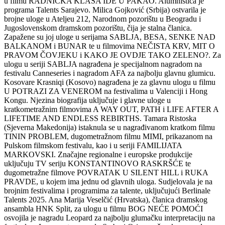
u filmu RADNIČKA KLASA IDE U PAKAO. Alumnistica je
programa Talents Sarajevo. Milica Gojković (Srbija) ostvarila je
brojne uloge u Ateljeu 212, Narodnom pozorištu u Beogradu i
Jugoslovenskom dramskom pozorištu, čija je stalna članica.
Zapažene su joj uloge u serijama SABLJA, BESA, SENKE NAD
BALKANOM i BUNAR te u filmovima NEČISTA KRV, MIT O
PRAVOM ČOVJEKU i KAKO JE OVDJE TAKO ZELENO?. Za
ulogu u seriji SABLJA nagrađena je specijalnom nagradom na
festivalu Canneseries i nagradom AFA za najbolju glavnu glumicu.
Kosovare Krasniqi (Kosovo) nagrađena je za glavnu ulogu u filmu
U POTRAZI ZA VENEROM na festivalima u Valenciji i Hong
Kongu. Njezina biografija uključuje i glavne uloge u
kratkometražnim filmovima A WAY OUT, PATH i LIFE AFTER A
LIFETIME AND ENDLESS REBIRTHS. Tamara Ristoska
(Sjeverna Makedonija) istaknula se u nagrađivanom kratkom filmu
TININ PROBLEM, dugometražnom filmu MIMI, prikazanom na
Pulskom filmskom festivalu, kao i u seriji FAMILIJATA
MARKOVSKI. Značajne regionalne i europske produkcije
uključuju TV seriju KONSTANTINOVO RASKRŠĆE te
dugometražne filmove POVRATAK U SILENT HILL i RUKA
PRAVDE, u kojem ima jednu od glavnih uloga. Sudjelovala je na
brojnim festivalima i programima za talente, uključujući Berlinale
Talents 2025. Ana Marija Veselčić (Hrvatska), članica dramskog
ansambla HNK Split, za ulogu u filmu BOG NEĆE POMOĆI
osvojila je nagradu Leopard za najbolju glumačku interpretaciju na