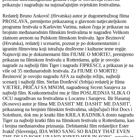
prikazuju i nagrađuju na najznačajnijim svjetskim festivalima.
Redatelj Bruno Anković (Hrvatska) autor je dugometražnog filma
PROSLAVA, premijerno prikazanog u glavnom natjecateljskom
programu festivala u Karlovim Varima, nakon čega je prikazan na
brojnim međunarodnim filmskim festivalima te nagrađen Velikom
zlatnom arenom na Pulskom filmskom festivalu. Igor Bezinović
(Hrvatska), redatelj i scenarist, poznat je po dokumentarnim i
igranim filmovima koji istražuju društvene i kulturne teme regije.
Najnoviji mu je dokumentarni film FIUME O MORTE!, premijerno
prikazan na filmskom festivalu u Rotterdamu, gdje je osvojio
nagrade za najbolji film Tiger i nagradu FIPRESCI, a prikazan je na
više od 35 međunarodnih festivala. Za FIUME O MORTE!
Bezinović je osvojio nagradu AFA za najbolju režiju, najbolji
scenarij i najbolji film. Stefan Đorđević (Srbija) redatelj je filma
VJETRE, PRIČAJ SA MNOM, nagrađenog Srcem Sarajeva za
najbolji film. Kratkometražni mu je film POSLJEDNJA SLIKA O
OCU nagrađivan na festivalima u Locarnu i Sarajevu. Ilir Hasanaj
(Kosovo) autor je filma ME DASHT' ME DASHT' ME DASHT',
prikazanog na brojnim filmskim festivalima, uključujući Hot Docs i
Solothurn, dok mu je kratki film KRILA RADNIKA donio nagradu
Tiger za najbolji kratki film na filmskom festivalu u Rotterdamu, kao
i brojna međunarodna priznanja. Debitantski film redateljice Ester
Ivakič (Slovenija), IDA WHO SANG SO BADLY THAT EVEN
THE DEAD ROSE UP AND JOINED HER IN SONG, osvojio je