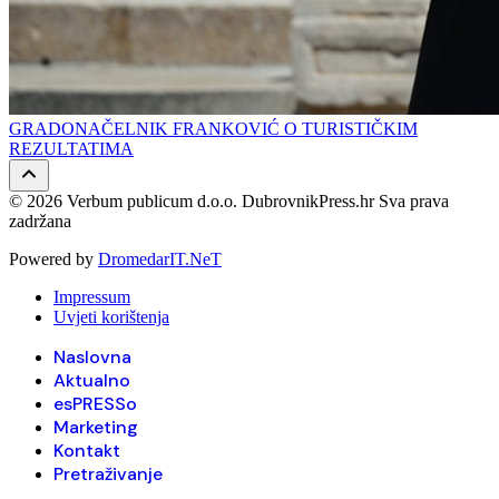
GRADONAČELNIK FRANKOVIĆ O TURISTIČKIM
REZULTATIMA
© 2026 Verbum publicum d.o.o. DubrovnikPress.hr Sva prava
zadržana
Powered by
DromedarIT.NeT
Impressum
Uvjeti korištenja
Naslovna
Aktualno
esPRESSo
Marketing
Kontakt
Pretraživanje