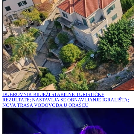
DUBROVNIK BILJEŽI STABILNE TURISTIČKE
REZULTATE; NASTAVLJA SE OBNAVLJANJE IGRALIŠTA;
NOVA TRASA VODOVODA U ORAŠCU