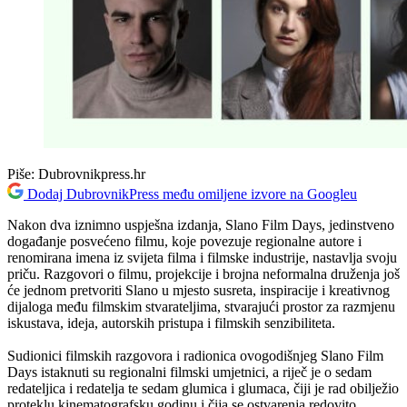
Piše:
Dubrovnikpress.hr
Dodaj DubrovnikPress među omiljene izvore na Googleu
Nakon dva iznimno uspješna izdanja, Slano Film Days, jedinstveno
događanje posvećeno filmu, koje povezuje regionalne autore i
renomirana imena iz svijeta filma i filmske industrije, nastavlja svoju
priču. Razgovori o filmu, projekcije i brojna neformalna druženja još
će jednom pretvoriti Slano u mjesto susreta, inspiracije i kreativnog
dijaloga među filmskim stvarateljima, stvarajući prostor za razmjenu
iskustava, ideja, autorskih pristupa i filmskih senzibiliteta.
Sudionici filmskih razgovora i radionica ovogodišnjeg Slano Film
Days istaknuti su regionalni filmski umjetnici, a riječ je o sedam
redateljica i redatelja te sedam glumica i glumaca, čiji je rad obilježio
proteklu kinematografsku godinu i čija se ostvarenja redovito