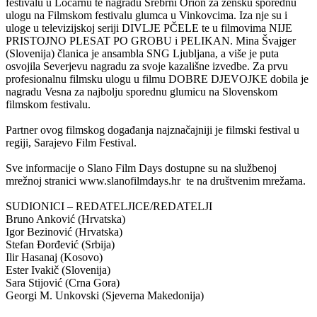
festivalu u Locarnu te nagradu Srebrni Orion za žensku sporednu
ulogu na Filmskom festivalu glumca u Vinkovcima. Iza nje su i
uloge u televizijskoj seriji DIVLJE PČELE te u filmovima NIJE
PRISTOJNO PLESAT PO GROBU i PELIKAN. Mina Švajger
(Slovenija) članica je ansambla SNG Ljubljana, a više je puta
osvojila Severjevu nagradu za svoje kazališne izvedbe. Za prvu
profesionalnu filmsku ulogu u filmu DOBRE DJEVOJKE dobila je
nagradu Vesna za najbolju sporednu glumicu na Slovenskom
filmskom festivalu.
Partner ovog filmskog događanja najznačajniji je filmski festival u
regiji, Sarajevo Film Festival.
Sve informacije o Slano Film Days dostupne su na službenoj
mrežnoj stranici www.slanofilmdays.hr te na društvenim mrežama.
SUDIONICI – REDATELJICE/REDATELJI
Bruno Anković (Hrvatska)
Igor Bezinović (Hrvatska)
Stefan Đorđević (Srbija)
Ilir Hasanaj (Kosovo)
Ester Ivakič (Slovenija)
Sara Stijović (Crna Gora)
Georgi M. Unkovski (Sjeverna Makedonija)