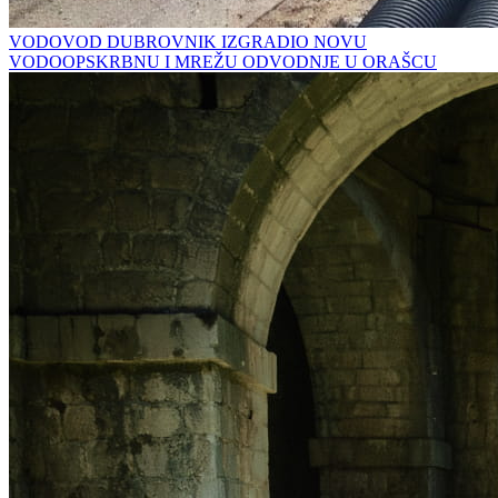
VODOVOD DUBROVNIK IZGRADIO NOVU
VODOOPSKRBNU I MREŽU ODVODNJE U ORAŠCU