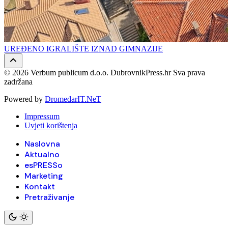
UREĐENO IGRALIŠTE IZNAD GIMNAZIJE
© 2026 Verbum publicum d.o.o. DubrovnikPress.hr Sva prava
zadržana
Powered by
DromedarIT.NeT
Impressum
Uvjeti korištenja
Naslovna
Aktualno
esPRESSo
Marketing
Kontakt
Pretraživanje