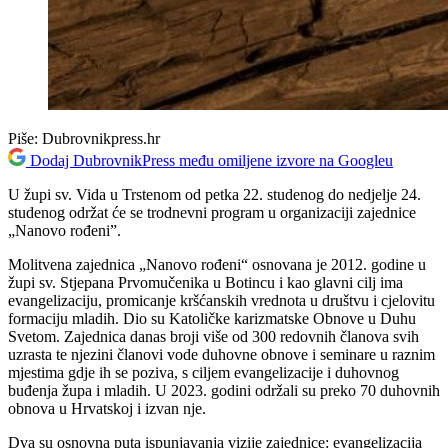
Piše:
Dubrovnikpress.hr
Dodaj DubrovnikPress među omiljene izvore na Googleu
U župi sv. Vida u Trstenom od petka 22. studenog do nedjelje 24.
studenog održat će se trodnevni program u organizaciji zajednice
„Nanovo rođeni”.
Molitvena zajednica „Nanovo rođeni“ osnovana je 2012. godine u
župi sv. Stjepana Prvomučenika u Botincu i kao glavni cilj ima
evangelizaciju, promicanje kršćanskih vrednota u društvu i cjelovitu
formaciju mladih. Dio su Katoličke karizmatske Obnove u Duhu
Svetom. Zajednica danas broji više od 300 redovnih članova svih
uzrasta te njezini članovi vode duhovne obnove i seminare u raznim
mjestima gdje ih se poziva, s ciljem evangelizacije i duhovnog
buđenja župa i mladih. U 2023. godini održali su preko 70 duhovnih
obnova u Hrvatskoj i izvan nje.
Dva su osnovna puta ispunjavanja vizije zajednice: evangelizacija