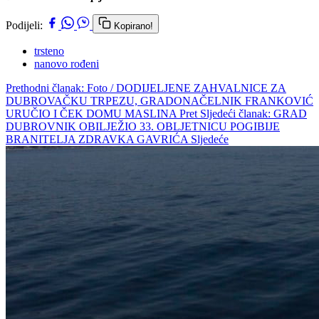
Podijeli:
Kopirano!
trsteno
nanovo rođeni
Prethodni članak: Foto / DODIJELJENE ZAHVALNICE ZA
DUBROVAČKU TRPEZU, GRADONAČELNIK FRANKOVIĆ
URUČIO I ČEK DOMU MASLINA
Pret
Sljedeći članak: GRAD
DUBROVNIK OBILJEŽIO 33. OBLJETNICU POGIBIJE
BRANITELJA ZDRAVKA GAVRIĆA
Sljedeće