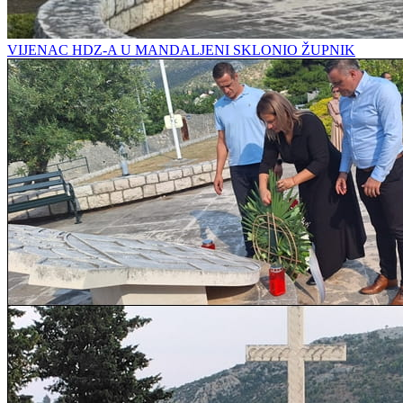
VIJENAC HDZ-A U MANDALJENI SKLONIO ŽUPNIK