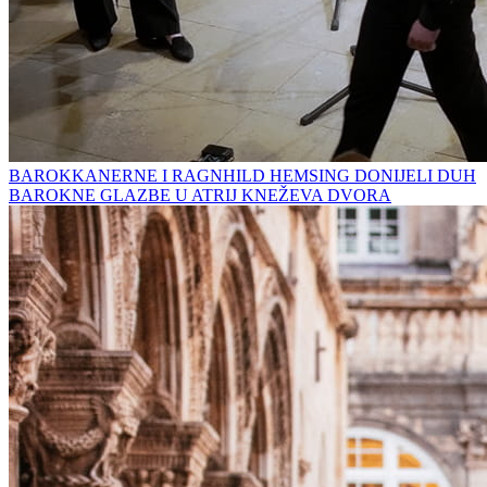
BAROKKANERNE I RAGNHILD HEMSING DONIJELI DUH
BAROKNE GLAZBE U ATRIJ KNEŽEVA DVORA