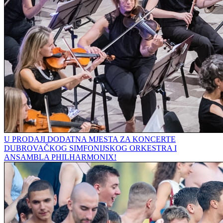
U PRODAJI DODATNA MJESTA ZA KONCERTE
DUBROVAČKOG SIMFONIJSKOG ORKESTRA I
ANSAMBLA PHILHARMONIX!