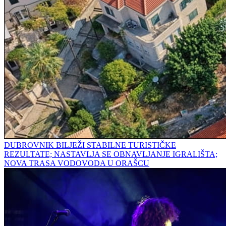
DUBROVNIK BILJEŽI STABILNE TURISTIČKE
REZULTATE; NASTAVLJA SE OBNAVLJANJE IGRALIŠTA;
NOVA TRASA VODOVODA U ORAŠCU