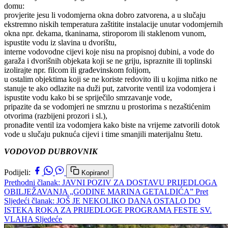
domu:
provjerite jesu li vodomjerna okna dobro zatvorena, a u slučaju
ekstremno niskih temperatura zaštitite instalacije unutar vodomjernih
okna npr. dekama, tkaninama, stiroporom ili staklenom vunom,
ispustite vodu iz slavina u dvorištu,
interne vodovodne cijevi koje nisu na propisnoj dubini, a vode do
garaža i dvorišnih objekata koji se ne griju, ispraznite ili toplinski
izolirajte npr. filcom ili građevinskom folijom,
u ostalim objektima koji se ne koriste redovito ili u kojima nitko ne
stanuje te ako odlazite na duži put, zatvorite ventil iza vodomjera i
ispustite vodu kako bi se spriječilo smrzavanje vode,
pripazite da se vodomjeri ne smrznu u prostorima s nezaštićenim
otvorima (razbijeni prozori i sl.),
pronađite ventil iza vodomjera kako biste na vrijeme zatvorili dotok
vode u slučaju puknuća cijevi i time smanjili materijalnu štetu.
VODOVOD DUBROVNIK
Podijeli:
Kopirano!
Prethodni članak: JAVNI POZIV ZA DOSTAVU PRIJEDLOGA
OBILJEŽAVANJA „GODINE MARINA GETALDIĆA”
Pret
Sljedeći članak: JOŠ JE NEKOLIKO DANA OSTALO DO
ISTEKA ROKA ZA PRIJEDLOGE PROGRAMA FESTE SV.
VLAHA
Sljedeće