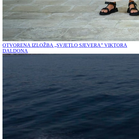
OTVORENA IZLOŽBA „SVJETLO SJEVERA” VIKTORA
DALDONA