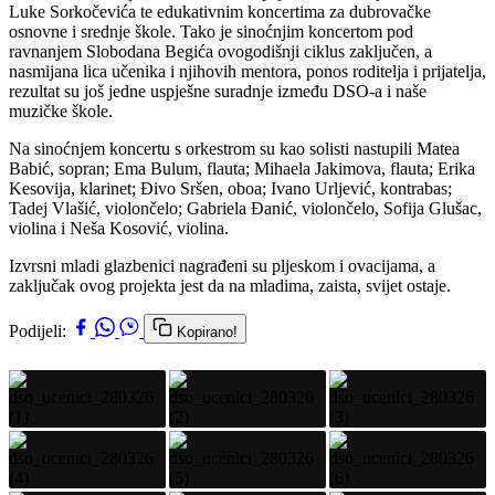
Luke Sorkočevića te edukativnim koncertima za dubrovačke
osnovne i srednje škole. Tako je sinoćnjim koncertom pod
ravnanjem Slobodana Begića ovogodišnji ciklus zaključen, a
nasmijana lica učenika i njihovih mentora, ponos roditelja i prijatelja,
rezultat su još jedne uspješne suradnje između DSO-a i naše
muzičke škole.
Na sinoćnjem koncertu s orkestrom su kao solisti nastupili Matea
Babić, sopran; Ema Bulum, flauta; Mihaela Jakimova, flauta; Erika
Kesovija, klarinet; Đivo Sršen, oboa; Ivano Urljević, kontrabas;
Tadej Vlašić, violončelo; Gabriela Đanić, violončelo, Sofija Glušac,
violina i Neša Kosović, violina.
Izvrsni mladi glazbenici nagrađeni su pljeskom i ovacijama, a
zaključak ovog projekta jest da na mladima, zaista, svijet ostaje.
Podijeli:
Kopirano!