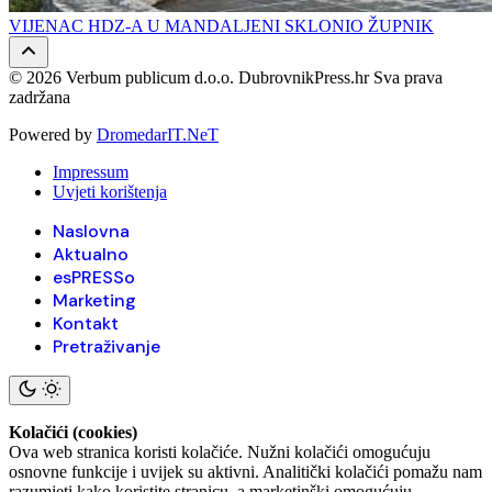
VIJENAC HDZ-A U MANDALJENI SKLONIO ŽUPNIK
© 2026 Verbum publicum d.o.o. DubrovnikPress.hr Sva prava
zadržana
Powered by
DromedarIT.NeT
Impressum
Uvjeti korištenja
Naslovna
Aktualno
esPRESSo
Marketing
Kontakt
Pretraživanje
Kolačići (cookies)
Ova web stranica koristi kolačiće. Nužni kolačići omogućuju
osnovne funkcije i uvijek su aktivni. Analitički kolačići pomažu nam
razumjeti kako koristite stranicu, a marketinški omogućuju