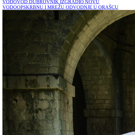
VODOVOD DUBROVNIK IZGRADIO NOVU
VODOOPSKRBNU I MREŽU ODVODNJE U ORAŠCU