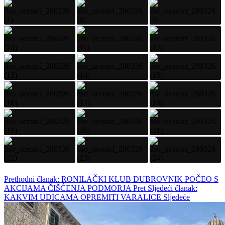
Prethodni članak: RONILAČKI KLUB DUBROVNIK POČEO S
AKCIJAMA ČIŠĆENJA PODMORJA
Pret
Sljedeći članak:
KAKVIM UDICAMA OPREMITI VARALICE
Sljedeće