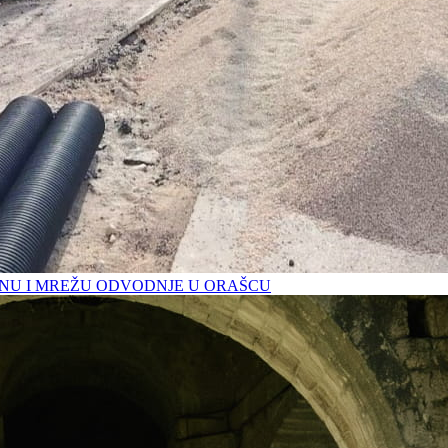
U I MREŽU ODVODNJE U ORAŠCU