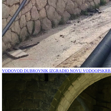
VODOVOD DUBROVNIK IZGRADIO NOVU VODOOPSKRBN