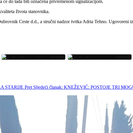
nica će do tada biti označena privremenom signalizacijom.
kvaliteta života stanovnika.
ubrovnik Ceste d.d., a stručni nadzor tvrtka Adria Tehno. Ugovoreni iz
ZA STARIJE
Pret
Sljedeći članak: KNEŽEVIĆ: POSTOJE TRI M