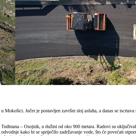
 u Mokošici. Jučer je postavljen završni sloj asfalta, a danas se iscrtav
 Tuđmana – Osojnik, u dužini od oko 900 metara. Radovi su uključivali 
 odvodnje kako bi se spriječilo zadržavanje vode, što će povećati otpor