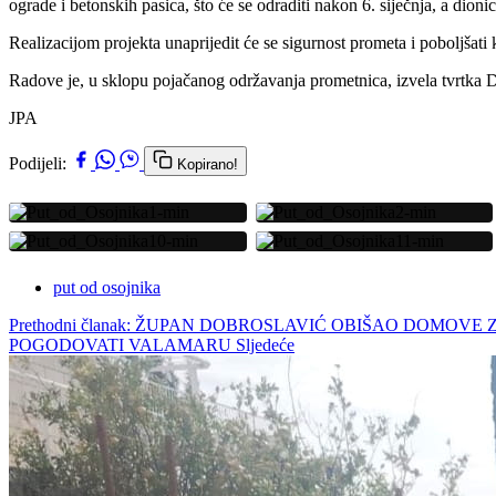
ograde i betonskih pasica, što će se odraditi nakon 6. siječnja, a dio
Realizacijom projekta unaprijedit će se sigurnost prometa i poboljšati 
Radove je, u sklopu pojačanog održavanja prometnica, izvela tvrtka D
JPA
Podijeli:
Kopirano!
put od osojnika
Prethodni članak: ŽUPAN DOBROSLAVIĆ OBIŠAO DOMOVE 
POGODOVATI VALAMARU
Sljedeće