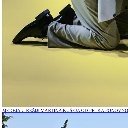
MEDEJA U REŽIJI MARTINA KUŠEJA OD PETKA PONOVN