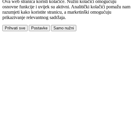
Ova web stranica koristi kolačiće. Nužni kolačići omogućuju
osnovne funkcije i uvijek su aktivni. Analitički kolačići pomažu nam
razumjeti kako koristite stranicu, a marketinški omogućuju
prikazivanje relevantnog sadržaja.
Prihvati sve
Postavke
Samo nužni