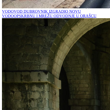
VODOVOD DUBROVNIK IZGRADIO NOVU
VODOOPSKRBNU I MREŽU ODVODNJE U ORAŠCU