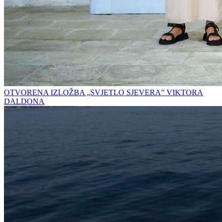
OTVORENA IZLOŽBA „SVJETLO SJEVERA” VIKTORA
DALDONA