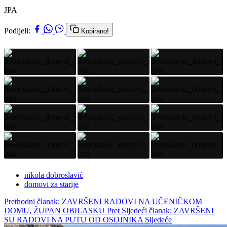
JPA
Podijeli:
Kopirano!
nikola dobroslavić
domovi za starije
Prethodni članak: ZAVRŠENI RADOVI NA UČENIČKOM
DOMU, ŽUPAN OBILASKU
Pret
Sljedeći članak: ZAVRŠENI
SU RADOVI NA PUTU OD OSOJNIKA
Sljedeće