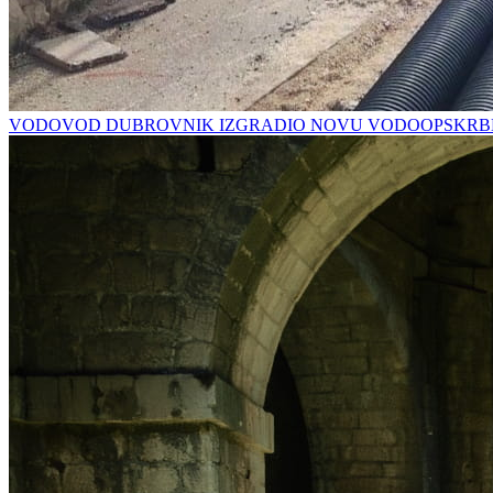
VODOVOD DUBROVNIK IZGRADIO NOVU VODOOPSKRBN