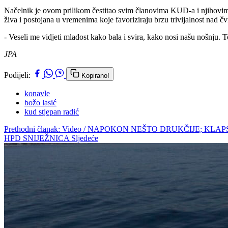
Načelnik je ovom prilikom čestitao svim članovima KUD-a i njihovim 
živa i postojana u vremenima koje favoriziraju brzu trivijalnost nad čv
- Veseli me vidjeti mladost kako bala i svira, kako nosi našu nošnju. 
JPA
Podijeli:
Kopirano!
konavle
božo lasić
kud stjepan radić
Prethodni članak: Video / NAPOKON NEŠTO DRUKČIJE; K
HPD SNIJEŽNICA
Sljedeće