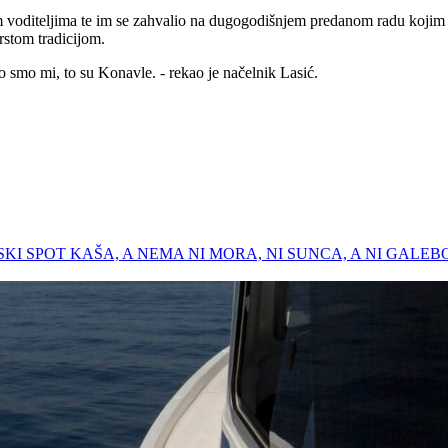
voditeljima te im se zahvalio na dugogodišnjem predanom radu kojim kon
rstom tradicijom.
To smo mi, to su Konavle. - rekao je načelnik Lasić.
LAPSKI SPOT KAŠA, A NEMA NI MORA, NI SUNCA, A NI GALE