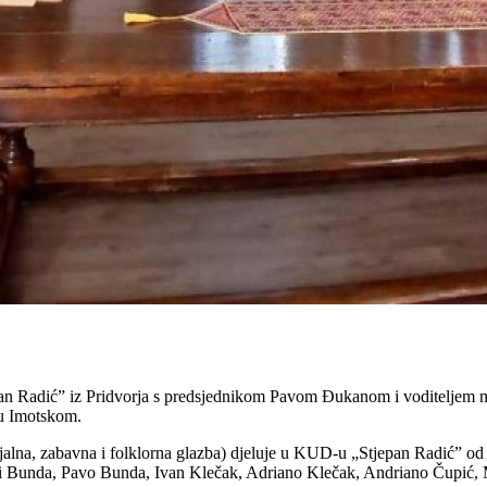
an Radić” iz Pridvorja s predsjednikom Pavom Đukanom i voditeljem
 u Imotskom.
vijalna, zabavna i folklorna glazba) djeluje u KUD-u „Stjepan Radić” od
i Bunda, Pavo Bunda, Ivan Klečak, Adriano Klečak, Andriano Čupić, 