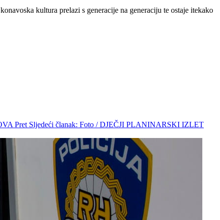
avoska kultura prelazi s generacije na generaciju te ostaje itekako
BOVA
Pret
Sljedeći članak: Foto / DJEČJI PLANINARSKI IZLET