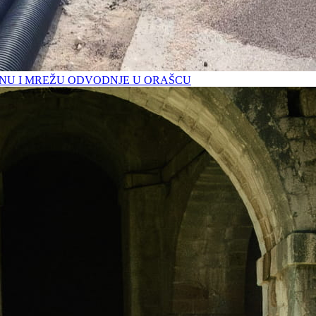
U I MREŽU ODVODNJE U ORAŠCU