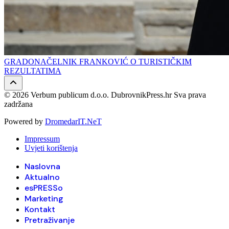
GRADONAČELNIK FRANKOVIĆ O TURISTIČKIM
REZULTATIMA
© 2026 Verbum publicum d.o.o. DubrovnikPress.hr Sva prava
zadržana
Powered by
DromedarIT.NeT
Impressum
Uvjeti korištenja
Naslovna
Aktualno
esPRESSo
Marketing
Kontakt
Pretraživanje