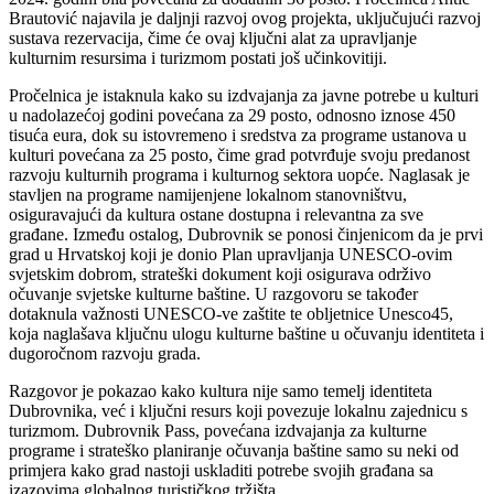
Brautović najavila je daljnji razvoj ovog projekta, uključujući razvoj
sustava rezervacija, čime će ovaj ključni alat za upravljanje
kulturnim resursima i turizmom postati još učinkovitiji.
Pročelnica je istaknula kako su izdvajanja za javne potrebe u kulturi
u nadolazećoj godini povećana za 29 posto, odnosno iznose 450
tisuća eura, dok su istovremeno i sredstva za programe ustanova u
kulturi povećana za 25 posto, čime grad potvrđuje svoju predanost
razvoju kulturnih programa i kulturnog sektora uopće. Naglasak je
stavljen na programe namijenjene lokalnom stanovništvu,
osiguravajući da kultura ostane dostupna i relevantna za sve
građane. Između ostalog, Dubrovnik se ponosi činjenicom da je prvi
grad u Hrvatskoj koji je donio Plan upravljanja UNESCO-ovim
svjetskim dobrom, strateški dokument koji osigurava održivo
očuvanje svjetske kulturne baštine. U razgovoru se također
dotaknula važnosti UNESCO-ve zaštite te obljetnice Unesco45,
koja naglašava ključnu ulogu kulturne baštine u očuvanju identiteta i
dugoročnom razvoju grada.
Razgovor je pokazao kako kultura nije samo temelj identiteta
Dubrovnika, već i ključni resurs koji povezuje lokalnu zajednicu s
turizmom. Dubrovnik Pass, povećana izdvajanja za kulturne
programe i strateško planiranje očuvanja baštine samo su neki od
primjera kako grad nastoji uskladiti potrebe svojih građana sa
izazovima globalnog turističkog tržišta.