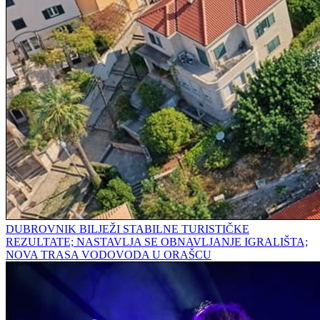
DUBROVNIK BILJEŽI STABILNE TURISTIČKE
REZULTATE; NASTAVLJA SE OBNAVLJANJE IGRALIŠTA;
NOVA TRASA VODOVODA U ORAŠCU