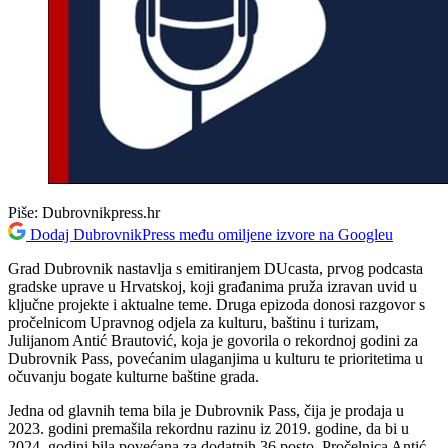
Piše:
Dubrovnikpress.hr
Dodaj DubrovnikPress među omiljene izvore na Googleu
Grad Dubrovnik nastavlja s emitiranjem DUcasta, prvog podcasta
gradske uprave u Hrvatskoj, koji građanima pruža izravan uvid u
ključne projekte i aktualne teme. Druga epizoda donosi razgovor s
pročelnicom Upravnog odjela za kulturu, baštinu i turizam,
Julijanom Antić Brautović, koja je govorila o rekordnoj godini za
Dubrovnik Pass, povećanim ulaganjima u kulturu te prioritetima u
očuvanju bogate kulturne baštine grada.
Jedna od glavnih tema bila je Dubrovnik Pass, čija je prodaja u
2023. godini premašila rekordnu razinu iz 2019. godine, da bi u
2024. godini bila povećana za dodatnih 36 posto. Pročelnica Antić