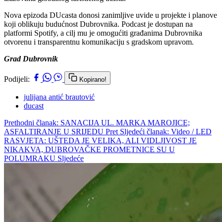
Nova epizoda DUcasta donosi zanimljive uvide u projekte i planove
koji oblikuju budućnost Dubrovnika. Podcast je dostupan na
platformi Spotify, a cilj mu je omogućiti građanima Dubrovnika
otvorenu i transparentnu komunikaciju s gradskom upravom.
Grad Dubrovnik
Podijeli:
Kopirano!
julijana antić brautović
ducast
Prethodni članak: SANACIJA UL. MARKA MAROJICE;
ASFALTIRANJE U SRIJEDU
Pret
Sljedeći članak: Video / LED
RASVJETA: UŠTEDA JE VELIKA, ALI VIDLJIVOST JE
NIKAKVA, DUBROVAČKE PROMETNICE SU U
POLUMRAKU
Sljedeće