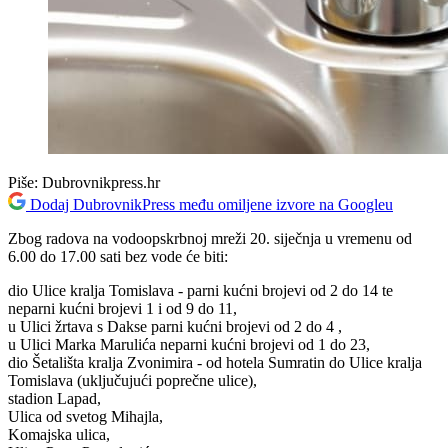
Piše:
Dubrovnikpress.hr
Dodaj DubrovnikPress među omiljene izvore na Googleu
Zbog radova na vodoopskrbnoj mreži 20. siječnja u vremenu od
6.00 do 17.00 sati bez vode će biti:
dio Ulice kralja Tomislava - parni kućni brojevi od 2 do 14 te
neparni kućni brojevi 1 i od 9 do 11,
u Ulici žrtava s Dakse parni kućni brojevi od 2 do 4 ,
u Ulici Marka Marulića neparni kućni brojevi od 1 do 23,
dio Šetališta kralja Zvonimira - od hotela Sumratin do Ulice kralja
Tomislava (uključujući poprečne ulice),
stadion Lapad,
Ulica od svetog Mihajla,
Komajska ulica,