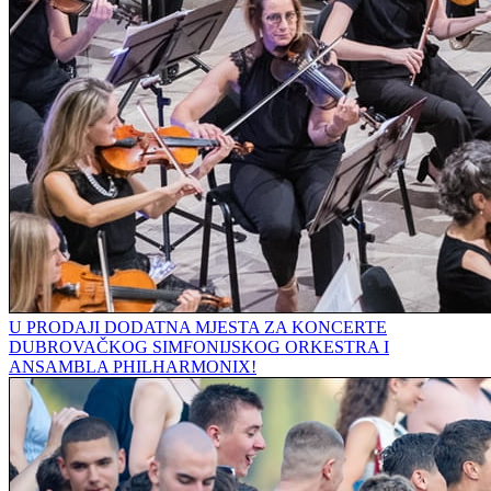
U PRODAJI DODATNA MJESTA ZA KONCERTE
DUBROVAČKOG SIMFONIJSKOG ORKESTRA I
ANSAMBLA PHILHARMONIX!