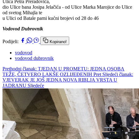
Ulica Petra Preradovića,
dio Ulice bana Josipa Jelačića - od Ulice Marka Marojice do Ulice
od svetog Mihajla te
u Ulici od Batale parni kućni brojevi od 28 do 46
Vodovod Dubrovnik
Podijeli:
Kopirano!
vodovod
vodovod dubrovnik
Prethodni članak: TJEDAN U PROMETU: JEDNA OSOBA
TEŽE, ČETVERO LAKŠE OZLIJEĐENIH
Pret
Sljedeći članak:
VJEVERAK JE JOŠ JEDNA NOVA RIBLJA VRSTA U
JADRANU
Sljedeće