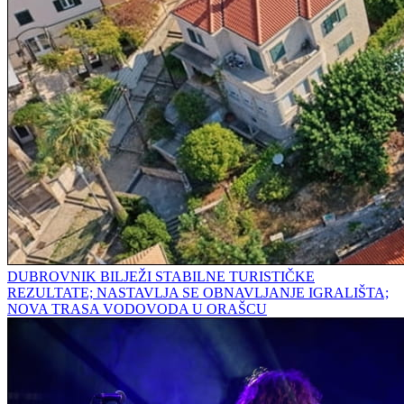
DUBROVNIK BILJEŽI STABILNE TURISTIČKE
REZULTATE; NASTAVLJA SE OBNAVLJANJE IGRALIŠTA;
NOVA TRASA VODOVODA U ORAŠCU